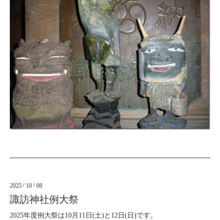
2025
/
10
/
08
諏訪神社例大祭
2025年度例大祭は10月11日(土)と12日(日)です。