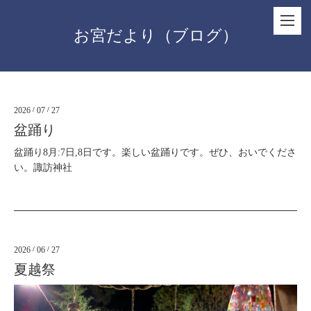
お宮だより（ブログ）
2026
/
07
/
27
盆踊り
盆踊り8月:7日,8日です。楽しい盆踊りです。ぜひ、おいでくださ
い。諏訪神社
2026
/
06
/
27
夏越祭