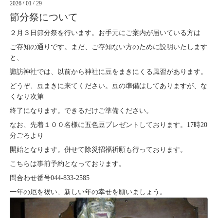
2026
/
01
/
29
節分祭について
２月３日節分祭を行います。お手元にご案内が届いている方は
ご存知の通りです。まだ、ご存知ない方のために説明いたします
と、
諏訪神社では、以前から神社に豆をまきにくる風習があります。
どうぞ、豆まきに来てください。豆の準備はしてありますが、な
くなり次第
終了になります。できるだけご準備ください。
なお、先着１００名様に五色豆プレゼントしております。17時20
分ごろより
開始となります。併せて除災招福祈願も行っております。
こちらは事前予約となっております。
問合わせ番号044-833-2585
一年の厄を祓い、新しい年の幸せを願いましょう。