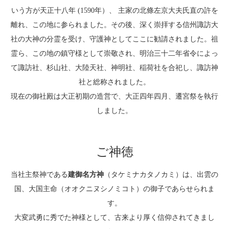
いう方が天正十八年 (1590年）、 主家の北條左京大夫氏直の許を
離れ、この地に参られました。その後、深く崇拝する信州諏訪大
社の大神の分霊を受け、守護神としてここに勧請されました。祖
霊ら、この地の鎮守様として崇敬され、明治三十二年省令によっ
て諏訪社、杉山社、大陸天社、神明社、稲荷社を合祀し、諏訪神
社と総称されました。
現在の御社殿は大正初期の造営で、大正四年四月、遷宮祭を執行
しました。
ご神徳
当社主祭神である
建御名方神
（タケミナカタノカミ）は、出雲の
国、大国主命（オオクニヌシノミコト）の御子であらせられま
す。
大変武勇に秀でた神様として、古来より厚く信仰されてきまし