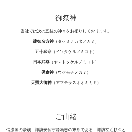
御祭神
当社では次の五柱の神々をお祀りしております。
建御名方神
（タケミナカタノカミ）
五十猛命
（イソタケルノミコト）
日本武尊
（ヤマトタケルノミコト）
保食神
（ウケモチノカミ）
天照大御神
（アマテラスオオミカミ）
ご由緒
信濃国の豪族、諏訪安藝守源頼忠の末孫である、諏訪左近頼久と