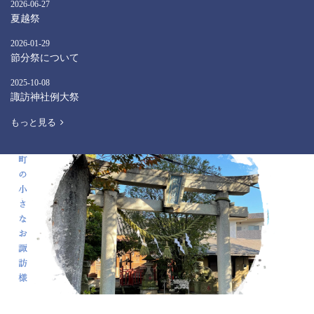
2026
-
06
-
27
夏越祭
2026
-
01
-
29
節分祭について
2025
-
10
-
08
諏訪神社例大祭
もっと見る