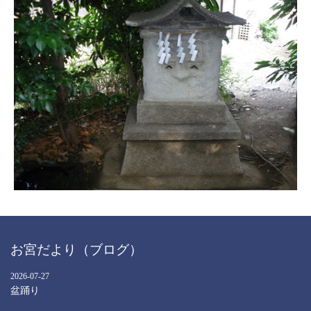
お宮だより（ブログ）
2026
-
07
-
27
盆踊り